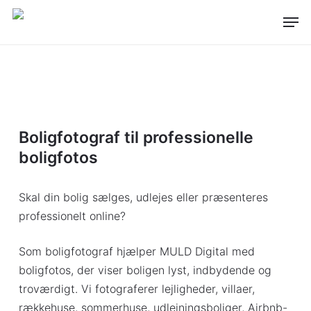
Skip
Men
to
main
content
Boligfotograf til professionelle
boligfotos
Skal din bolig sælges, udlejes eller præsenteres
professionelt online?
Som boligfotograf hjælper MULD Digital med
boligfotos, der viser boligen lyst, indbydende og
troværdigt. Vi fotograferer lejligheder, villaer,
rækkehuse, sommerhuse, udlejningsboliger, Airbnb-