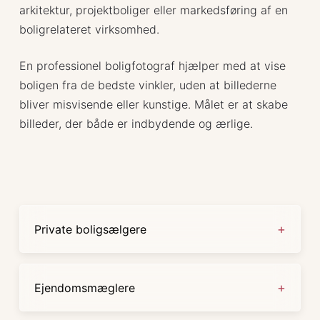
arkitektur, projektboliger eller markedsføring af en
boligrelateret virksomhed.
En professionel boligfotograf hjælper med at vise
boligen fra de bedste vinkler, uden at billederne
bliver misvisende eller kunstige. Målet er at skabe
billeder, der både er indbydende og ærlige.
Private boligsælgere
Hvis du sælger din bolig selv eller ønsker bedre
Ejendomsmæglere
billeder til en salgsannonce, kan professionelle
boligfotos gøre en stor forskel.