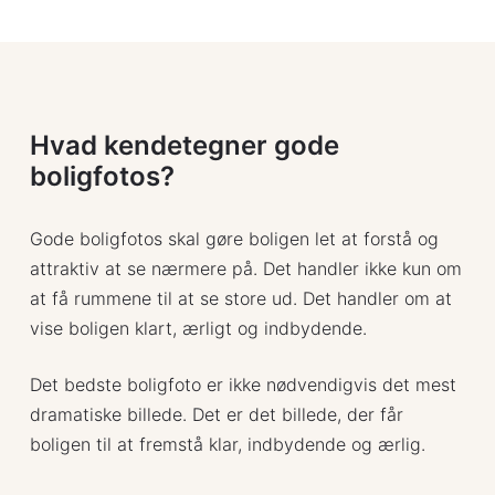
Hurtig levering:
redder senge og retter puder
færdigredigerede billeder leveres, når
rydder badeværelse og køkken
betalingen er registreret, medmindre andet er
Gratis kørsel inden for 15 km af København
2–3 arbejdsdage
fjerner biler, cykler og rod foran facaden
aftalt på forhånd.
Kørsel over 15 km fra København: fra 625 kr.
Tillæg: 1.100 kr. inkl. moms
gør altan, terrasse eller have præsentabel,
inkl. moms
Ved akut levering kan vi aftale mulighederne på
hvis det skal fotograferes
Alle priser på boligfotografering er inkl. moms.
Ved opgaver længere væk aftales transport
Hvad kendetegner gode
forhånd.
på forhånd
boligfotos?
Gode boligfotos skal gøre boligen let at forstå og
attraktiv at se nærmere på. Det handler ikke kun om
at få rummene til at se store ud. Det handler om at
vise boligen klart, ærligt og indbydende.
Det bedste boligfoto er ikke nødvendigvis det mest
dramatiske billede. Det er det billede, der får
boligen til at fremstå klar, indbydende og ærlig.